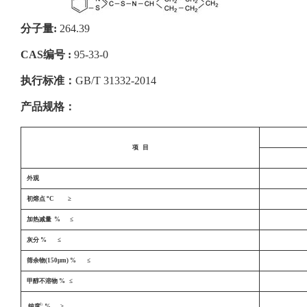
分子量
:
264.39
CAS
编号 :
95-33-0
执行标准：
GB/T 31332-2014
产品规格：
项 目
外观
o
初熔点
C ≥
加热减量 % ≤
灰分 % ≤
筛余物
(150μm)
% ≤
甲醇不溶物 % ≤
b
纯度
% ≥