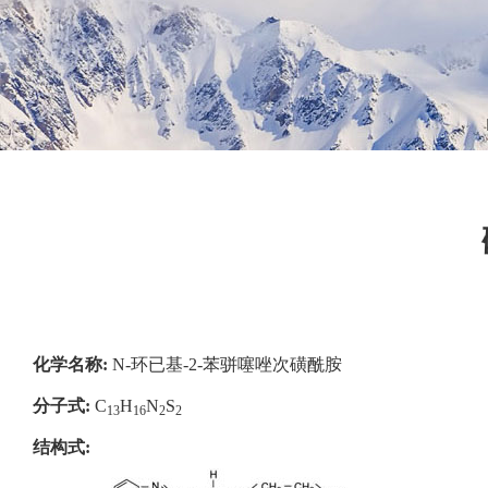
化学名称:
N-环已基-2-苯骈噻唑次磺酰胺
分子式:
C
H
N
S
13
16
2
2
结构式
: